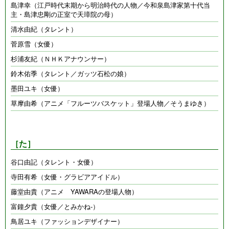
島津幸（江戸時代末期から明治時代の人物／今和泉島津家第十代当
主・島津忠剛の正室で天璋院の母）
清水由紀（タレント）
菅原雪（女優）
杉浦友紀（ＮＨＫアナウンサー）
鈴木佑季（タレント／ガッツ石松の娘）
墨田ユキ（女優）
草摩由希（アニメ「フルーツバスケット」登場人物／そうまゆき）
［た］
谷口由記（タレント・女優）
寺田有希（女優・グラビアアイドル）
藤堂由貴（アニメ YAWARAの登場人物）
富鐘夕貴（女優／とみかね-）
鳥居ユキ（ファッションデザイナー）