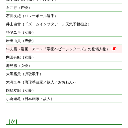
石井行（声優）
石川友紀（バレーボール選手）
井上由貴（「ズームインサタデー」天気予報担当）
猪俣ユキ（女優）
岩田由貴（声優）
牛丸雪（漫画・アニメ「学園ベビーシッターズ」の登場人物）
内田有紀（女優）
海島雪（女優）
大黒裕貴（演歌歌手）
大湾ユキ（琉球筝曲家／故人／おおわん-）
岡崎友紀（女優）
小倉遊亀（日本画家・故人）
［か］