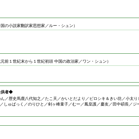
中国の小説家翻訳家思想家／ルー・シュン）
紀元前１世紀末から１世紀初頭 中国の政治家／ワン・シュン）
提供者◆
のん／歴史馬鹿八代知之／たこ天／かいとだより／ピロシキ＆きい坊／小太り
.N／しゅばっく／のりひと／剣ヶ峰童子／むー／鳳皇護／慶友／田中碩長／ジ