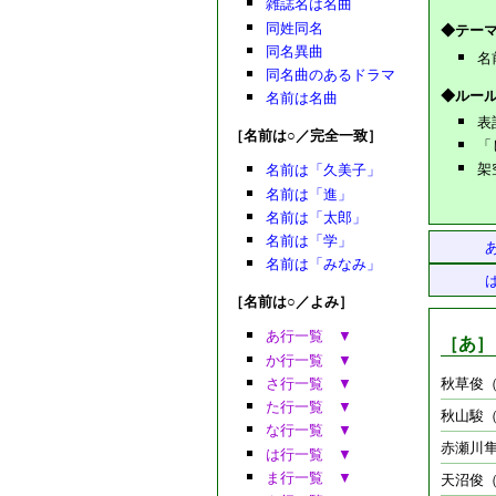
雑誌名は名曲
同姓同名
◆テー
同名異曲
名
同名曲のあるドラマ
◆ルー
名前は名曲
表
［名前は○／完全一致］
「
架
名前は「久美子」
名前は「進」
名前は「太郎」
名前は「学」
名前は「みなみ」
［名前は○／よみ］
あ行一覧 ▼
［あ］
か行一覧 ▼
さ行一覧 ▼
秋草俊
た行一覧 ▼
秋山駿
な行一覧 ▼
赤瀬川
は行一覧 ▼
ま行一覧 ▼
天沼俊（