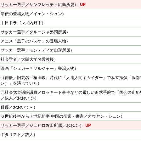
（サッカー選手／サンフレッチェ広島所属）
水滸伝の登場人物／イェン・シュン）
（中日ドラゴンズ内野手）
（サッカー選手／グルージャ盛岡所属）
（アニメ「黒子のバスケ」の登場人物）
（サッカー選手／モンテディオ山形所属）
（社会学者／大阪大学名誉教授）
（漫画「シュガー＊ソルジャー」登場人物）
峻（俳優／旧芸名『植田峻』時代に『人造人間キカイダー』で私立探偵「服部
ペン）」を演じていた）
（元社会党衆議院議員／ロッキード事件などの厳しい追求手腕で『国会の止め
／故人／おおいで-）
（俳優／おおいで－）
（６世紀後半から７世紀前半 中国の儒家・書家／オウヤン・シュン）
（サッカー選手／ジュビロ磐田所属／おおぶ-）
（ギタリスト／故人）