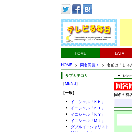
HOME
DATA
HOME
>
同名同盟！
>
名前は「しゅ
サブカテゴリ
tele
［
MENU
］
［一般］
同名の有
イニシャル「ＫＫ」
イニシャル「ＫＴ」
イニシャル「ＫＹ」
イニシャル「ＭＪ」
ダブルイニシャリスト