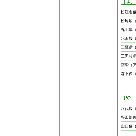
［ま］
松江名
松尾駿
丸山隼
水沢駿
三鷹瞬
三田村
南瞬（
森下俊（
［や］
八代駿（
谷田部
山口俊