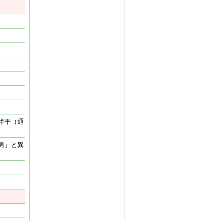
半平（通
男』と異