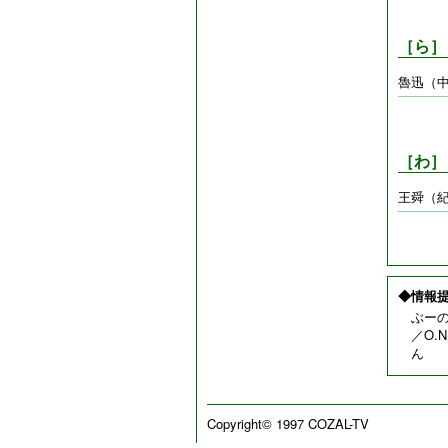
［ら］
魯迅（
［わ］
王舜（
◆情報
ぶー
／O
ん
Copyright© 1997 COZAL-TV