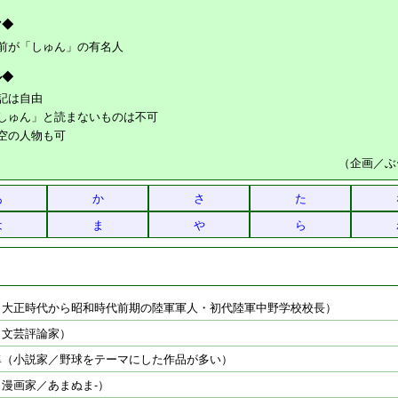
マ◆
前が「しゅん」の有名人
ル◆
記は自由
しゅん」と読まないものは不可
空の人物も可
（企画／ぶ
あ
か
さ
た
は
ま
や
ら
（大正時代から昭和時代前期の陸軍軍人・初代陸軍中野学校校長）
（文芸評論家）
隼（小説家／野球をテーマにした作品が多い）
漫画家／あまぬま-）