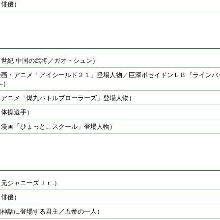
（俳優）
２世紀 中国の武将／ガオ・シュン）
漫画・アニメ「アイシールド２１」登場人物／巨深ポセイドンＬＢ『ラインバ
-）
（アニメ「爆丸バトルブローラーズ」登場人物）
（体操選手）
（漫画「ひょっとこスクール」登場人物）
元ジャニーズＪｒ.）
（俳優）
国神話に登場する君主／五帝の一人）