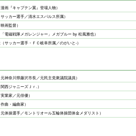
（漫画『キャプテン翼』登場人物）
（サッカー選手／清水エスパルス所属）
（映画監督）
「電磁戦隊メガレンジャー」メガブルー by 松風雅也）
俊（サッカー選手・ＦＣ岐阜所属／のがいと-）
（元神奈川県藤沢市長／元民主党衆議院議員）
関西ジャニーズＪｒ.）
（実業家／元俳優）
（作曲・編曲家）
（元体操選手／モントリオール五輪体操団体金メダリスト）