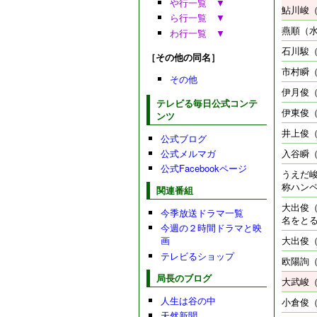
や行一覧 ▼
鮎川峻
ら行一覧 ▼
燕順（
わ行一覧 ▼
石川駿
［その他の同名］
市村瞬
その他
伊月俊
テレビる毎日公式コンテ
伊東俊
ンツ
井上俊
公式ブログ
公式メルマガ
入谷瞬
公式Facebookページ
うえだ
称ハン
関連番組
大出俊
今季放送ドラマ一覧
名をとる
今週の２時間ドラマと映
画
大出俊
テレビるショップ
欧陽詢
局長のブログ
大武峻
人生は谷の中
小倉俊
天然新聞