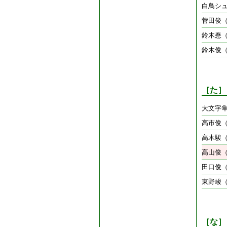
白鳥シ
菅田俊（
鈴木惷
鈴木俊
［た］
大文字隼
高市俊
高木駿
高山俊（
田口俊
東野峻
［な］