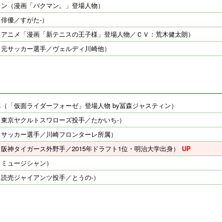
ュン（漫画「バクマン。」登場人物）
俳優／すがた-）
（アニメ「漫画「新テニスの王子様」登場人物／ＣＶ：荒木健太朗）
（元サッカー選手／ヴェルディ川崎他）
（「仮面ライダーフォーゼ」登場人物 by冨森ジャスティン）
（東京ヤクルトスワローズ投手／たかいち-）
（サッカー選手／川崎フロンターレ所属）
阪神タイガース外野手／2015年ドラフト1位・明治大学出身）
（ミュージシャン）
（読売ジャイアンツ投手／とうの-）