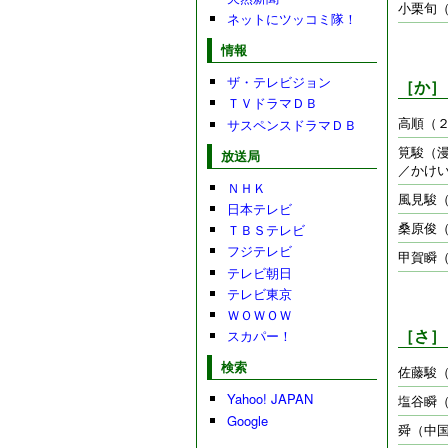
小栗旬
ネットにツッコミ隊！
情報
ザ・テレビジョン
［か］
ＴＶドラマＤＢ
高順（
サスペンスドラマＤＢ
筧駿（
放送局
／かけい
ＮＨＫ
風見駿
日本テレビ
桑原俊
ＴＢＳテレビ
フジテレビ
甲賀瞬
テレビ朝日
テレビ東京
ＷＯＷＯＷ
［さ］
スカパー！
検索
佐藤駿（
Yahoo! JAPAN
塩谷瞬
Google
舜（中