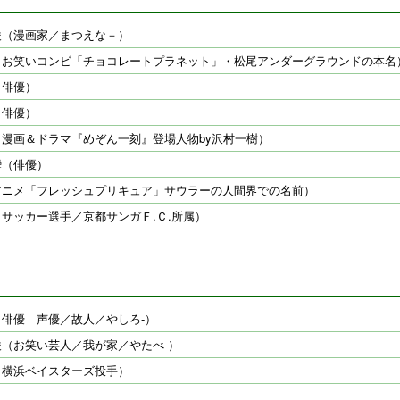
俊（漫画家／まつえな－）
（お笑いコンビ「チョコレートプラネット」・松尾アンダーグラウンドの本名
（俳優）
（俳優）
（漫画＆ドラマ『めぞん一刻』登場人物by沢村一樹）
瞬（俳優）
アニメ「フレッシュプリキュア」サウラーの人間界での名前）
サッカー選手／京都サンガＦ.Ｃ.所属）
俳優 声優／故人／やしろ-）
俊（お笑い芸人／我が家／やたべ-）
（横浜ベイスターズ投手）