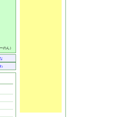
ーのん）
な
わ