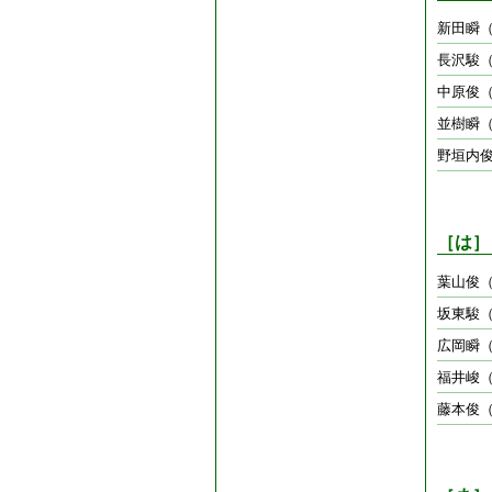
新田瞬
長沢駿
中原俊
並樹瞬（
野垣内
［は］
葉山俊
坂東駿（
広岡瞬
福井峻
藤本俊