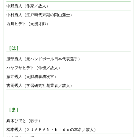
中野秀人（作家／故人）
中村秀人（江戸時代末期の岡山藩士）
西川ヒデト（元漫才師）
［は］
服部秀人（元ハンドボール日本代表選手）
ハヤフサヒデト（俳優／故人）
藤井秀人（元財務事務次官）
古岡秀人（学習研究社創業者／故人）
［ま］
真木ひでと（歌手）
松本秀人（ＸＪＡＰＡＮ・ｈｉｄｅの本名／故人）