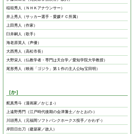
稲垣秀人（ＮＨＫアナウンサー）
井上秀人（サッカー選手・愛媛ＦＣ所属）
上田秀人（作家）
臼井嗣人（歌手）
海老原英人（声優）
大西秀人（高松市長）
大野栄人（仏教学者・専門は天台学／愛知学院大学教授）
尾形秀人（映画「ゴジラ」第１作の主人公by宝田明）
［か］
舵真秀斗（漫画家／かじま-）
上遠野秀門（江戸時代後期の会津藩士／かとおの-）
川頭秀人（元福岡ソフトバンクホークス投手／かわず-）
岸田日出刀（建築家／故人）