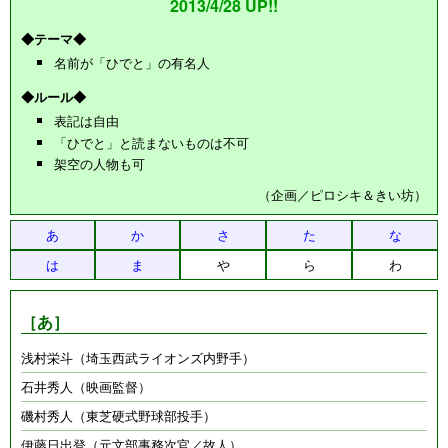
2013/4/28 UP!!
◆テーマ◆
名前が「ひでと」の有名人
◆ルール◆
表記は自由
「ひでと」と読まないものは不可
架空の人物も可
（企画／ピロシキ＆きい坊）
あ
か
さ
た
な
は
ま
や
ら
わ
［あ］
浅村栄斗（埼玉西武ライオンズ内野手）
石井秀人（映画監督）
磯村秀人（東芝硬式野球部投手）
伊藤日出登（元文部事務次官／故人）