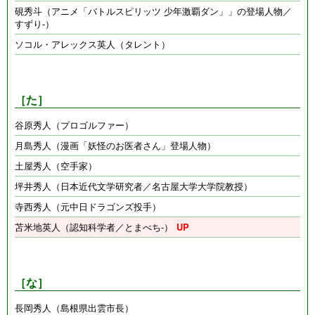
硯秀斗（アニメ「バトルスピリッツ 少年激覇ダン」」の登場人物／
すずり-）
ソコル・アレックス英人（タレント）
［た］
谷原秀人（プロゴルファー）
月島秀人（漫画「妖怪のお医者さん」登場人物）
土屋秀人（空手家）
坪井秀人（日本近代文学研究者／名古屋大学大学院教授）
寺西秀人（元中日ドラゴンズ投手）
苫米地英人（認知科学者／とまべち-）
［な］
長岡秀人（島根県出雲市長）