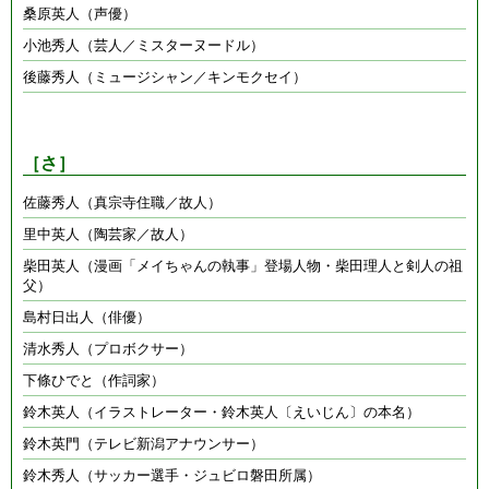
桑原英人（声優）
小池秀人（芸人／ミスターヌードル）
後藤秀人（ミュージシャン／キンモクセイ）
［さ］
佐藤秀人（真宗寺住職／故人）
里中英人（陶芸家／故人）
柴田英人（漫画「メイちゃんの執事」登場人物・柴田理人と剣人の祖
父）
島村日出人（俳優）
清水秀人（プロボクサー）
下條ひでと（作詞家）
鈴木英人（イラストレーター・鈴木英人〔えいじん〕の本名）
鈴木英門（テレビ新潟アナウンサー）
鈴木秀人（サッカー選手・ジュビロ磐田所属）