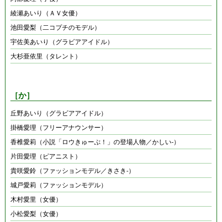
綾瀬あいり（ＡＶ女優）
池田愛梨（二コプチのモデル）
宇佐美あいり（グラビアアイドル）
大杉亜依里（タレント）
［か］
丘野あいり（グラビアアイドル）
掛橋愛理（フリーアナウンサー）
香椎愛莉（小説「ロウきゅーぶ！」の登場人物／かしい-）
片田愛理（ピアニスト）
貴咲愛鈴（ファッションモデル／きさき-）
城戸愛莉（ファッションモデル）
木村愛里（女優）
小松愛梨（女優）