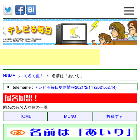
HOME
>
同名同盟！
>
名前は「あいり」
telemame :
テレビる毎日更新情報2021/2/14 (2021.02.14)
同名の有名人や歌の一覧
HOME
MENU
投稿する