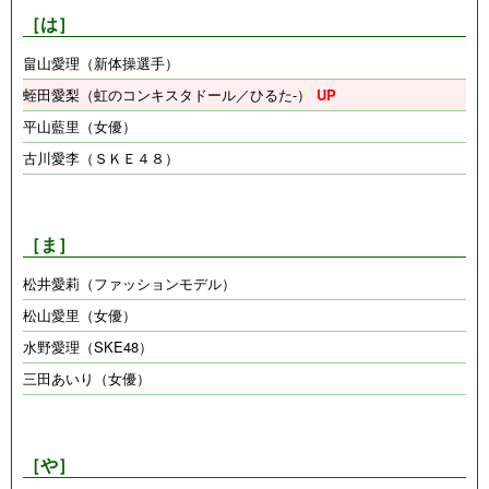
［は］
畠山愛理（新体操選手）
蛭田愛梨（虹のコンキスタドール／ひるた-）
平山藍里（女優）
古川愛李（ＳＫＥ４８）
［ま］
松井愛莉（ファッションモデル）
松山愛里（女優）
水野愛理（SKE48）
三田あいり（女優）
［や］