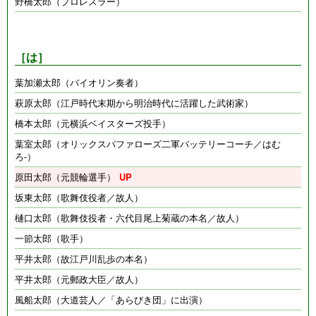
野橋太郎（プロレスラー）
［は］
葉加瀬太郎（バイオリン奏者）
萩原太郎（江戸時代末期から明治時代に活躍した武術家）
橋本太郎（元横浜ベイスターズ投手）
葉室太郎（オリックスバファローズ二軍バッテリーコーチ／はむ
ろ-）
原田太郎（元競輪選手）
坂東太郎（歌舞伎役者／故人）
樋口太郎（歌舞伎役者・六代目尾上菊蔵の本名／故人）
一節太郎（歌手）
平井太郎（故江戸川乱歩の本名）
平井太郎（元郵政大臣／故人）
風船太郎（大道芸人／「あらびき団」に出演）