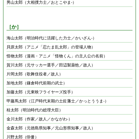
男山太郎（大相撲力士／おとこやま-）
［か］
海山太郎（明治時代に活躍した力士／かいざん-）
貝原太郎（アニメ「忍たま乱太郎」の登場人物）
怪物太郎（漫画・アニメ「怪物くん」の主人公の名前）
賀川太郎（元サッカー選手／田辺製薬他／故人）
片岡太郎（歌舞伎役者／故人）
加地太郎（鎌倉時代前期の武士）
加藤太郎（元東映フライヤーズ投手）
甲藤馬太郎（江戸時代末期の土佐藩士／かっとううま-）
桂太郎（明治時代の総理大臣）
金川太郎（作家／故人／かながわ-）
金森太郎（元徳島県知事／元山形県知事／故人）
川野太郎（俳優）