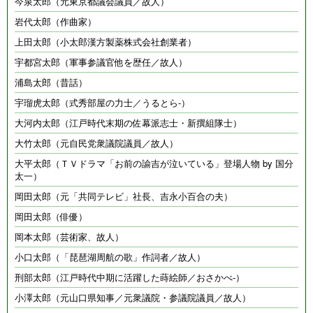
今泉太郎（元東京都議会議員／故人）
岩代太郎（作曲家）
上田太郎（小太郎漢方製薬株式会社創業者）
宇都宮太郎（軍事参議官他を歴任／故人）
浦島太郎（昔話）
宇瑠虎太郎（式秀部屋の力士／うるとら-）
大河内太郎（江戸時代末期の佐幕派志士・新撰組隊士）
大竹太郎（元自民党衆議院議員／故人）
大平太郎（ＴＶドラマ「お前の諭吉が泣いている」登場人物 by 国分
太一）
岡田太郎（元「共同テレビ」社長、吉永小百合の夫）
岡田太郎（俳優）
岡本太郎（芸術家、故人）
小口太郎（「琵琶湖周航の歌」作詞者／故人）
刑部太郎（江戸時代中期に活躍した蒔絵師／おさかべ-）
小澤太郎（元山口県知事／元衆議院・参議院議員／故人）