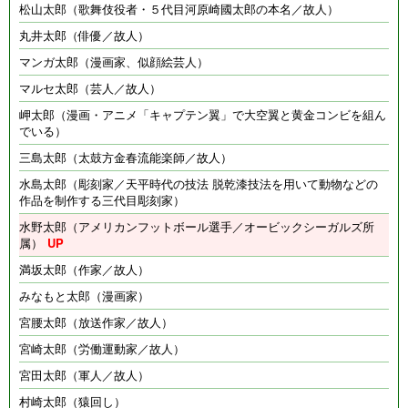
松山太郎（歌舞伎役者・５代目河原崎國太郎の本名／故人）
丸井太郎（俳優／故人）
マンガ太郎（漫画家、似顔絵芸人）
マルセ太郎（芸人／故人）
岬太郎（漫画・アニメ「キャプテン翼」で大空翼と黄金コンビを組ん
でいる）
三島太郎（太鼓方金春流能楽師／故人）
水島太郎（彫刻家／天平時代の技法 脱乾漆技法を用いて動物などの
作品を制作する三代目彫刻家）
水野太郎（アメリカンフットボール選手／オービックシーガルズ所
属）
満坂太郎（作家／故人）
みなもと太郎（漫画家）
宮腰太郎（放送作家／故人）
宮崎太郎（労働運動家／故人）
宮田太郎（軍人／故人）
村崎太郎（猿回し）