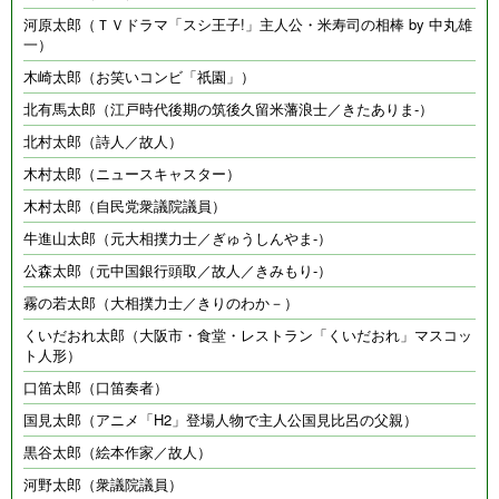
河原太郎（ＴＶドラマ「スシ王子!」主人公・米寿司の相棒 by 中丸雄
一）
木崎太郎（お笑いコンビ「祇園」）
北有馬太郎（江戸時代後期の筑後久留米藩浪士／きたありま-）
北村太郎（詩人／故人）
木村太郎（ニュースキャスター）
木村太郎（自民党衆議院議員）
牛進山太郎（元大相撲力士／ぎゅうしんやま-）
公森太郎（元中国銀行頭取／故人／きみもり-）
霧の若太郎（大相撲力士／きりのわか－）
くいだおれ太郎（大阪市・食堂・レストラン「くいだおれ」マスコッ
ト人形）
口笛太郎（口笛奏者）
国見太郎（アニメ「H2」登場人物で主人公国見比呂の父親）
黒谷太郎（絵本作家／故人）
河野太郎（衆議院議員）