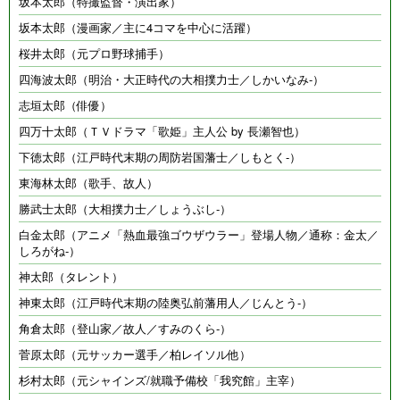
坂本太郎（特撮監督・演出家）
坂本太郎（漫画家／主に4コマを中心に活躍）
桜井太郎（元プロ野球捕手）
四海波太郎（明治・大正時代の大相撲力士／しかいなみ-）
志垣太郎（俳優）
四万十太郎（ＴＶドラマ「歌姫」主人公 by 長瀬智也）
下徳太郎（江戸時代末期の周防岩国藩士／しもとく-）
東海林太郎（歌手、故人）
勝武士太郎（大相撲力士／しょうぶし-）
白金太郎（アニメ「熱血最強ゴウザウラー」登場人物／通称：金太／
しろがね-）
神太郎（タレント）
神東太郎（江戸時代末期の陸奥弘前藩用人／じんとう-）
角倉太郎（登山家／故人／すみのくら-）
菅原太郎（元サッカー選手／柏レイソル他）
杉村太郎（元シャインズ/就職予備校「我究館」主宰）