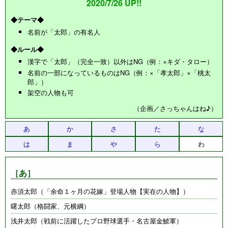
2020/7/26 UP!!
◆テーマ◆
名前が「太郎」の有名人
◆ルール◆
漢字で「太郎」（完全一致）以外はNG（例：×キダ・タロー）
名前の一部になっているものはNG（例：×「孝太郎」×「桃太
郎」）
架空の人物も可
（企画／さっちゃんはね♪）
あ
か
さ
た
な
は
ま
や
ら
わ
［あ］
赤須太郎（「余命１ヶ月の花嫁」登場人物【実在の人物】）
曙太郎（格闘家、元横綱）
浅井太郎（戦前に活躍したプロ野球選手・名古屋金鯱軍）