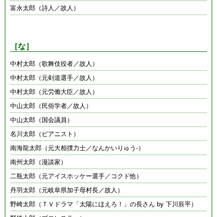
富永太郎（詩人／故人）
［な］
中村太郎（歌舞伎役者／故人）
中村太郎（元剣道選手／故人）
中村太郎（元労働大臣／故人）
中山太郎（民俗学者／故人）
中山太郎（国会議員）
名川太郎（ピアニスト）
南海龍太郎（元大相撲力士／なんかいりゅう-）
南州太郎（漫談家）
二瓶太郎（元アイスホッケー選手／コクド他）
丹羽太郎（元岐阜県加子母村長／故人）
野崎太郎（ＴＶドラマ「太陽にほえろ！」の長さん by 下川辰平）