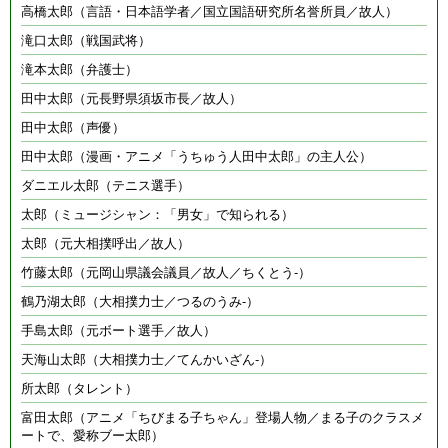
高橋太郎（言語・日本語学者／国立国語研究所名誉所員／故人）
滝口太郎（戦国武将）
滝本太郎（弁護士）
田中太郎（元長野県須坂市長／故人）
田中太郎（声優）
田中太郎（漫画・アニメ「うちゅう人田中太郎」の主人公）
ダニエル太郎（テニス選手）
太郎（ミュージシャン：「男女」で知られる）
太郎（元大相撲呼出／故人）
竹藤太郎（元岡山県議会議員／故人／ちくとう-）
鶴乃湖太郎（大相撲力士／つるのうみ-）
手島太郎（元ボート選手／故人）
天海山太郎（大相撲力士／てんかいざん-）
所太郎（タレント）
富田太郎（アニメ「ちびまる子ちゃん」登場人物／まる子のクラスメ
ートで、愛称ブー太郎）