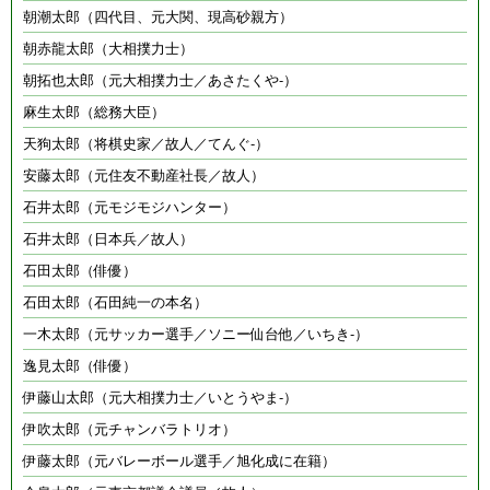
朝潮太郎（四代目、元大関、現高砂親方）
朝赤龍太郎（大相撲力士）
朝拓也太郎（元大相撲力士／あさたくや-）
麻生太郎（総務大臣）
天狗太郎（将棋史家／故人／てんぐ-）
安藤太郎（元住友不動産社長／故人）
石井太郎（元モジモジハンター）
石井太郎（日本兵／故人）
石田太郎（俳優）
石田太郎（石田純一の本名）
一木太郎（元サッカー選手／ソニー仙台他／いちき-）
逸見太郎（俳優）
伊藤山太郎（元大相撲力士／いとうやま-）
伊吹太郎（元チャンバラトリオ）
伊藤太郎（元バレーボール選手／旭化成に在籍）