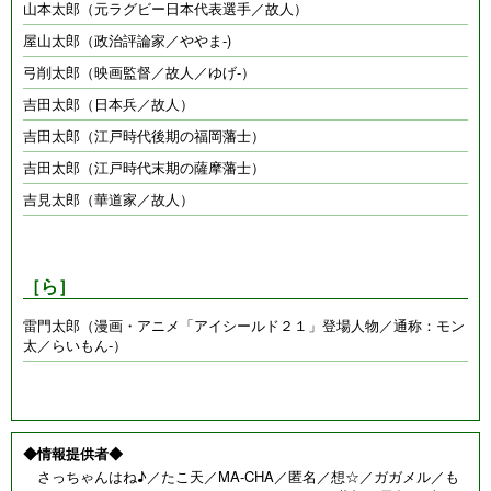
山本太郎（元ラグビー日本代表選手／故人）
屋山太郎（政治評論家／ややま-)
弓削太郎（映画監督／故人／ゆげ-）
吉田太郎（日本兵／故人）
吉田太郎（江戸時代後期の福岡藩士）
吉田太郎（江戸時代末期の薩摩藩士）
吉見太郎（華道家／故人）
［ら］
雷門太郎（漫画・アニメ「アイシールド２１」登場人物／通称：モン
太／らいもん-）
◆情報提供者◆
さっちゃんはね♪／たこ天／MA-CHA／匿名／想☆／ガガメル／も