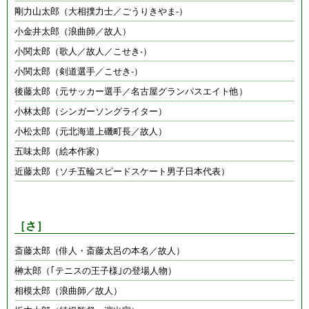
剛力山太郎（大相撲力士／ごうりきやま-）
小金井太郎（浪曲師／故人）
小関太郎（歌人／故人／こせき-）
小関太郎（剣道選手／こせき-）
後藤太郎（元サッカー選手／名古屋グランパスエイト他）
小林太郎（シンガーソングライター）
小松太郎（元北海道上磯町長／故人）
五味太郎（絵本作家）
近藤太郎（ソチ五輪スピードスケート男子日本代表）
［さ］
斎藤太郎（俳人・斎藤太呂の本名／故人）
榊太郎（｢テニスの王子様｣の登場人物）
相模太郎（浪曲師／故人）