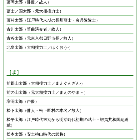
藤岡太郎（俳優／故人）
冨士ノ国太郎（元大相撲力士）
藤村太郎（江戸時代末期の長州藩士・奇兵隊隊士）
古川太郎（箏曲演奏者／故人）
古谷太郎（元東京都日野市長／故人）
北皇太郎（大相撲力士／ほくおう-）
［ま］
前郡山太郎（大相撲力士／まえぐんざん-）
前の山太郎（元大相撲力士／まえのやま－）
増岡太郎（声優）
松下太郎（俳人・松下匠村の本名／故人）
松平太郎（江戸時代末期から明治時代初期の武士・蝦夷共和国副総
裁）
松本太郎（安土桃山時代の武将）