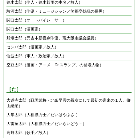
鈴木太郎（俳人・鈴木穀雨の本名／故人）
駿河太郎（俳優・ミュージシャン／笑福亭鶴瓶の長男）
関口太郎（オートバイレーサー）
関口太郎（漫画家）
船場太郎（元吉本新喜劇俳優、現大阪市議会議員）
センバ太郎（漫画家／故人）
仙波太郎（軍人・政治家／故人）
空豆太郎（漫画・アニメ「Dr.スランプ」の登場人物）
［た］
大道寺太郎（戦国武将・北条早雲の親友にして最初の家来の１人、御
由緒衆）
大隼太郎（大相撲力士／だいはやぶさ-）
大雷童太郎（大相撲力士／だいらいどう－）
高野太郎（歌手／故人）