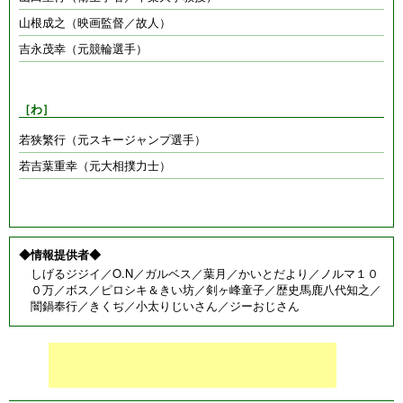
山根成之（映画監督／故人）
吉永茂幸（元競輪選手）
［わ］
若狭繁行（元スキージャンプ選手）
若吉葉重幸（元大相撲力士）
◆情報提供者◆
しげるジジイ／O.N／ガルベス／葉月／かいとだより／ノルマ１０
０万／ボス／ピロシキ＆きい坊／剣ヶ峰童子／歴史馬鹿八代知之／
闇鍋奉行／きくぢ／小太りじいさん／ジーおじさん