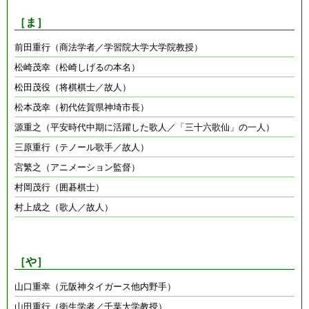
［ま］
前田重行（商法学者／学習院大学大学院教授）
松崎茂幸（松崎しげるの本名）
松田茂役（将棋棋士／故人）
松本茂幸（初代佐賀県神埼市長）
源重之（平安時代中期に活躍した歌人／「三十六歌仙」の一人）
三原重行（テノール歌手／故人）
宮繁之（アニメーション監督）
村岡茂行（囲碁棋士）
村上成之（歌人／故人）
［や］
山口重幸（元阪神タイガース他内野手）
山田重行（衛生学者／千葉大学教授）