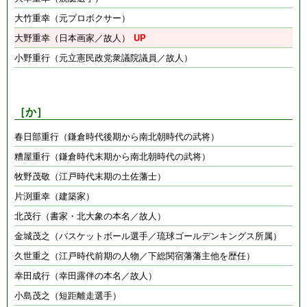
大竹重幸（元プロボクサー）
大野重幸（日本画家／故人）
小野重行（元立憲民政党衆議院議員／故人）
［か］
春日部重行（鎌倉時代後期から南北朝時代の武将）
糟屋重行（鎌倉時代末期から南北朝時代の武将）
牧野茂敬（江戸時代末期の土佐藩士）
片渕重幸（建築家）
北茂行（書家・北大象の本名／故人）
金城茂之（バスケットボール選手／琉球ゴールデンキングス所属）
久世重之（江戸時代前期の人物／下総関宿藩藩主他を歴任）
幸田成行（幸田露伴の本名／故人）
小島茂之（短距離走選手）