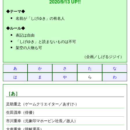
2020/9/13 UP!!
◆テーマ◆
名前が「しげゆき」の有名人
◆ルール◆
表記は自由
「しげゆき」と読まないものは不可
架空の人物も可
（企画／しげるジジイ）
あ
か
さ
た
な
は
ま
や
ら
わ
［あ］
足助重之（ゲームクリエイター／あすけ-）
生田茂幸（俳優）
市川重幸（元象印マホービン社長／故人）
大串重幸（競艇選手）