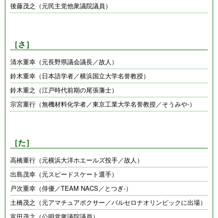
後藤茂之（元民主党他衆議院議員）
［さ］
清水重幸（元長野県議会議長／故人）
鈴木重幸（日本語学者／横浜国立大学名誉教授）
鈴木重之（江戸時代前期の尾張藩士）
宗宮重行（無機材料化学者／東京工業大学名誉教授／そうみや-）
［た］
高橋重行（元横浜大洋ホエールズ投手／故人）
出島茂幸（元スピードスケート選手）
戸次重幸（俳優／TEAM NACS／とつぎ-）
土橋茂之（元アマチュアボクサー／バルセロナオリンピックに出場）
富田茂之（公明党衆議院議員）