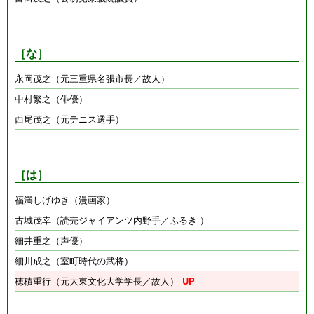
［な］
永岡茂之（元三重県名張市長／故人）
中村繁之（俳優）
西尾茂之（元テニス選手）
［は］
福満しげゆき（漫画家）
古城茂幸（読売ジャイアンツ内野手／ふるき-）
細井重之（声優）
細川成之（室町時代の武将）
穂積重行（元大東文化大学学長／故人）