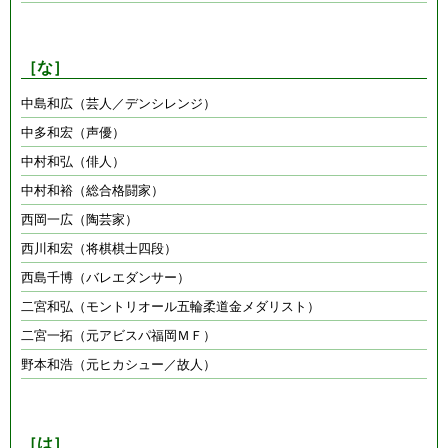
［な］
中島和広（芸人／デンシレンジ）
中多和宏（声優）
中村和弘（俳人）
中村和裕（総合格闘家）
西岡一広（陶芸家）
西川和宏（将棋棋士四段）
西島千博（バレエダンサー）
二宮和弘（モントリオール五輪柔道金メダリスト）
二宮一拓（元アビスパ福岡ＭＦ）
野本和浩（元ヒカシュー／故人）
［は］