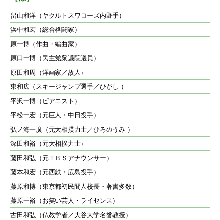
畠山和洋（ヤクルトスワローズ内野手）
浜中和宏（総合格闘家）
原一博（作曲・編曲家）
原口一博（民主党衆議院議員）
原田和周（洋画家／故人）
東和広（スキージャンプ選手／ひがし-）
平沢一博（ピアニスト）
平松一宏（元巨人・中日投手）
弘ノ海一廣（元大相撲力士／ひろのうみ-）
深田和裕（元大相撲力士）
藤田和弘（元ＴＢＳアナウンサー）
藤本和宏（元西鉄・広島投手）
藤原和博（東京都初民間人校長・著書多数）
藤原一裕（お笑い芸人・ライセンス）
古田和弘（仏教学者／大谷大学名誉教授）