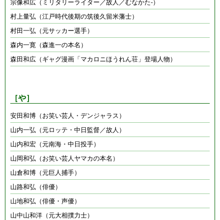
宗像和広（ミリタリーライター／故人／むなかた-）
村上量弘（江戸時代後期の筑後久留米藩士）
村田一弘（元サッカー選手）
森内一寛（森進一の本名）
森田和広（ギャグ漫画「マカロニほうれん荘」登場人物）
［や］
安田和博（お笑い芸人・デンジャラス）
山内一弘（元ロッテ・中日監督／故人）
山内和宏（元南海・中日投手）
山岡和弘（お笑い芸人ヤマカの本名）
山倉和博（元巨人捕手）
山路和弘（俳優）
山地和弘（俳優・声優）
山中山和洋（元大相撲力士）