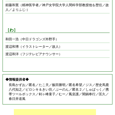
頼藤和寛（精神医学者／神戸女学院大学人間科学部教授他を歴任／故
人／よりふじ-）
［わ］
和田一浩（中日ドラゴンズ外野手）
渡辺和博（イラストレーター／故人）
渡辺和洋（フジテレビアナウンサー）
◆情報提供者◆
長島かずお／匿名／たこ天／飯田勝明／匿名希望／ジス／歴史馬鹿
八代知之／ピロシキ＆きい坊／ぶーのん／匿名２／しゅばっく／携
帯ツールボックス／剣ヶ峰童子／むー／鳳皇護／闇鍋奉行／匡久／
春日井道風