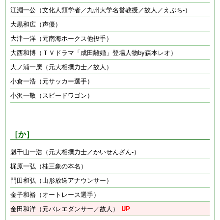
江淵一公（文化人類学者／九州大学名誉教授／故人／えぶち-）
大黒和広（声優）
大津一洋（元南海ホークス他投手）
大西和博（ＴＶドラマ「成田離婚」登場人物by森本レオ）
大ノ浦一廣（元大相撲力士／故人）
小倉一浩（元サッカー選手）
小沢一敬（スピードワゴン）
［か］
魁千山一浩（元大相撲力士／かいせんざん-）
梶原一弘（桂三象の本名）
門田和弘（山形放送アナウンサー）
金子和裕（オートレース選手）
金田和洋（元バレエダンサー／故人）