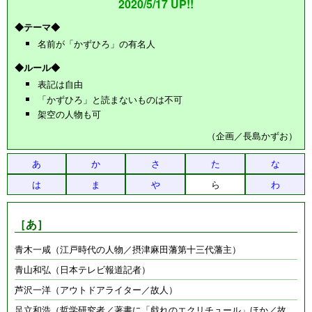
2020/5/17 UP!!
◆テーマ◆
名前が「かずひろ」の有名人
◆ルール◆
表記は自由
「かずひろ」と読まないものは不可
架空の人物も可
（企画／長島かずお）
あ
か
さ
た
な
は
ま
や
ら
わ
［あ］
青木一咸（江戸時代の人物／摂津麻田藩第十三代藩主）
青山和弘（日本テレビ報道記者）
芦沢一洋（アウトドアライター／故人）
足立和浩（哲学研究者／著書に「戯れのエクリチュール」ほか／故