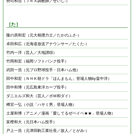
勢司和浩（ＪＲＡ調教師／せいし-）
［た］
隆の房和宏（元大相撲力士／たかのふさ-）
卓田和広（北海道放送アナウンサー／たくた-）
竹内一洋（芸人／大地讃頌）
竹岡和宏（福岡ソフトバンク投手）
武田一浩（元プロ野球投手・日本ハム他）
田中和宏（ＮＨＫ朝ドラ「ほんまもん」登場人物by畠中洋）
田中和博（元広島東洋カープ投手）
ダニエルズ和大（芸人／ポＭ和ダイ）
樽宮一弘（小説「ハサミ男」登場人物）
土屋和博（アニメ／漫画「愛してるぜベイベ★★」登場人物）
富樫和大（元日本ハム投手）
戸上一浩（元津田駒工業社長／故人／とがみ-）