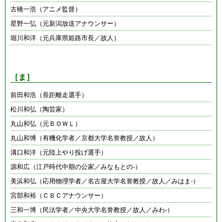
古橋一浩（アニメ監督）
星野一弘（元新潟放送アナウンサー）
堀川和洋（元兵庫県姫路市長／故人）
［ま］
前田和浩（長距離走選手）
松川和弘（陶芸家）
丸山和弘（元ＢＯＷＬ）
丸山和博（有機化学者／京都大学名誉教授／故人）
溝口和洋（元陸上やり投げ選手）
源和広（江戸時代中期の公家／みなもとの-）
美浜和弘（応用物理学者／名古屋大学名誉教授／故人／みはま-）
宮部和裕（ＣＢＣアナウンサー）
三和一博（民法学者／中央大学名誉教授／故人／みわ-）