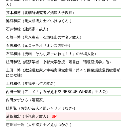
人）
荒木和博（北朝鮮研究者／拓殖大学教授）
池袋和広（元大相撲力士／いけぶくろ-）
石井和紘（建築家／故人）
石垣一博（尺八奏者・石垣征山の本名／故人）
石黒和弘（元ロッテオリオンズ内野手）
石澤和洋（漫画「そんな奴ァいねぇ！！」の登場人物）
植田和弘（経済学者・京都大学教授・著書は「環境経済学」他）
上田一博（政治運動家／幸福実現党所属／第４５回衆議院議員総選挙
に立候補）
上村和弘（笑福亭呂竹の本名）
内田一宏（アニメ「よみがえる空 RESCUE WINGS」主人公）
内田かずひろ（漫画家）
鰻和弘（お笑い芸人／銀シャリ／うなぎ-）
浦賀和宏（小説家／故人）
恵那司千浩（大相撲力士／えなつかさ-）