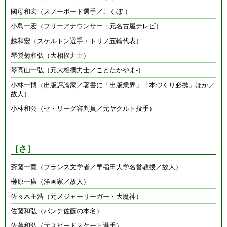
國母和宏（スノーボード選手／こくぼ-）
小島一宏（フリーアナウンサー・元名古屋テレビ）
越和宏（スケルトン選手・トリノ五輪代表）
琴奨菊和弘（大相撲力士）
琴高山一弘（元大相撲力士／ことたかやま-）
小林一博（出版評論家／著書に「出版業界」「本づくり必携」ほか／
故人）
小林和公（セ・リーグ審判員／元ヤクルト投手）
［さ］
斎藤一寛（フランス文学者／早稲田大学名誉教授／故人）
榊原一廣（洋画家／故人）
佐々木主浩（元メジャーリーガー・大魔神）
佐藤和弘（パンチ佐藤の本名）
佐藤和弘（元スピードスケート選手）