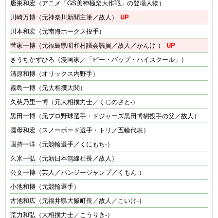
唐巣和宏（アニメ「GS美神極楽大作戦」の登場人物）
川崎万博（元神奈川新聞主筆／故人）
川本和宏（元南海ホークス投手）
菅家一博（元福島県昭和村議会議員／故人／かんけ-）
きうちかずひろ（漫画家／「ビー・バップ・ハイスクール」）
清原和博（オリックス内野手）
霧島一博（元大相撲大関）
久慈乃里一博（元大相撲力士／くじのさと-）
黒田一博（元プロ野球選手・ドジャーズ黒田博樹投手の父／故人）
國母和宏（スノーボード選手・トリノ五輪代表）
国持一洋（元競輪選手／くにもち-）
久米一弘（元新日本無線社長／故人）
公文一博（芸人／バンジージャンプ／くもん-）
小池和博（元競輪選手）
古池和広（元福井県大飯町長／故人／こいけ-）
荒力和弘（大相撲力士／こうりき-）