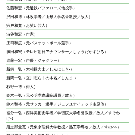
佐藤和宏（元近鉄バファローズ他投手）
沢田和博（林政学者／山形大学名誉教授／故人）
宍戸和寛（お笑い芸人）
渋谷和宏（作家）
庄司和広（元バスケットボール選手）
勝田和宏（テレビ朝日アナウンサー／しょうだかずひろ）
進藤一宏（声優・ジャグラー）
新錦一弘（大相撲力士／しんにしき-）
新間一弘（立川志らくの本名／しんま-）
杉野一博（俳人）
鈴木一弘（元公明党参議院議員／故人）
鈴木和裕（元サッカー選手／ジェフユナイテッド市原他）
裾分一弘（西洋美術史学者／学習院大学名誉教授／故人／すそわ
け-）
須之部量寛（元東京理科大学教授／熱工学専攻／故人／すのべ-）