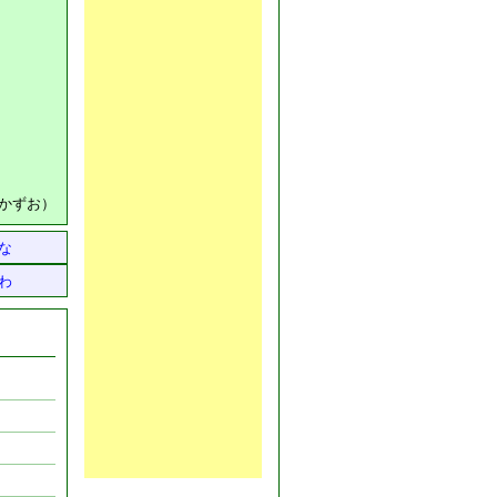
かずお）
な
わ