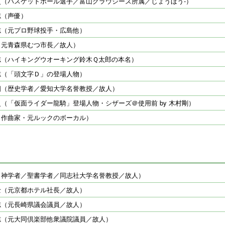
史（バスケットボール選手／富山グラウジーズ所属／じょうほう-）
志（声優）
志（元プロ野球投手・広島他）
（元青森県むつ市長／故人）
志（ハイキングウオーキング鈴木Ｑ太郎の本名）
志（「頭文字Ｄ」の登場人物）
四（歴史学者／愛知大学名誉教授／故人）
（「仮面ライダー龍騎」登場人物・シザーズ＠使用前 by 木村剛）
（作曲家・元ルックのボーカル）
（神学者／聖書学者／同志社大学名誉教授／故人）
士（元京都ホテル社長／故人）
志（元長崎県議会議員／故人）
志（元大同倶楽部他衆議院議員／故人）