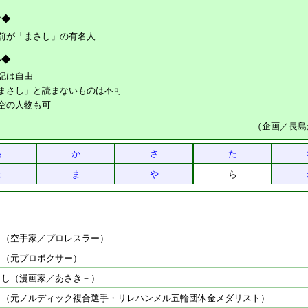
マ◆
前が「まさし」の有名人
ル◆
記は自由
まさし」と読まないものは不可
空の人物も可
（企画／長島
あ
か
さ
た
は
ま
や
ら
司（空手家／プロレスラー）
司（元プロボクサー）
さし（漫画家／あさき－）
司（元ノルディック複合選手・リレハンメル五輪団体金メダリスト）