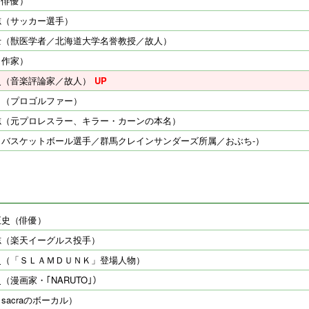
（俳優）
志（サッカー選手）
士（獣医学者／北海道大学名誉教授／故人）
（作家）
史（音楽評論家／故人）
司（プロゴルファー）
志（元プロレスラー、キラー・カーンの本名）
（バスケットボール選手／群馬クレインサンダーズ所属／おぶち-）
正史（俳優）
志（楽天イーグルス投手）
史（「ＳＬＡＭＤＵＮＫ」登場人物）
（漫画家・｢NARUTO｣）
sacraのボーカル）