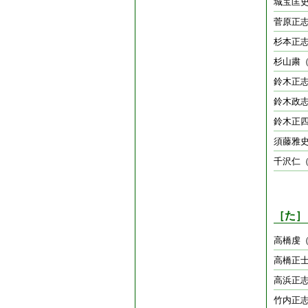
城宝匡
菅原正
杉本正
杉山粛
鈴木正
鈴木政
鈴木正
須藤雅史
千沢仁
［た］
高橋虔
高橋正
高浜正
竹内正