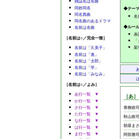
雑誌名は名曲
同姓同名
◆テー
同名異曲
名
同名曲のあるドラマ
◆ルー
名前は名曲
表
［名前は○／完全一致］
「
架
名前は「久美子」
名前は「進」
名前は「太郎」
名前は「学」
名前は「みなみ」
［名前は○／よみ］
あ行一覧 ▼
［あ］
か行一覧 ▼
さ行一覧 ▼
青柳政
た行一覧 ▼
秋山政
な行一覧 ▼
朝基ま
は行一覧 ▼
ま行一覧 ▼
阿部雅