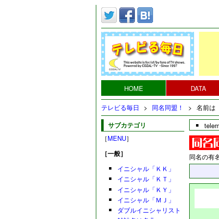
HOME
DATA
テレビる毎日
>
同名同盟！
>
名前は
サブカテゴリ
tele
［
MENU
］
［一般］
同名の有
イニシャル「ＫＫ」
イニシャル「ＫＴ」
イニシャル「ＫＹ」
イニシャル「ＭＪ」
ダブルイニシャリスト