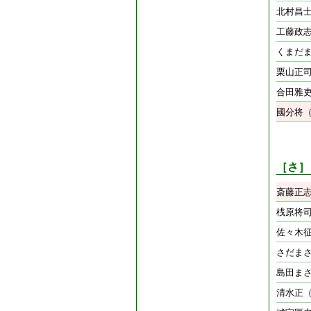
北村昌
工藤政
くまだ
栗山正
合田雅
國分将
［さ］
斎藤正
桟原将
佐々木
さだま
島田ま
清水正