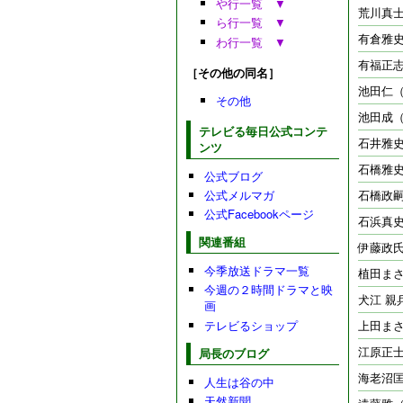
や行一覧 ▼
荒川真
ら行一覧 ▼
有倉雅
わ行一覧 ▼
有福正
［その他の同名］
池田仁
その他
池田成
テレビる毎日公式コンテ
石井雅
ンツ
石橋雅
公式ブログ
公式メルマガ
石橋政
公式Facebookページ
石浜真
関連番組
伊藤政氏
今季放送ドラマ一覧
植田ま
今週の２時間ドラマと映
犬江 親
画
テレビるショップ
上田ま
江原正
局長のブログ
海老沼
人生は谷の中
天然新聞