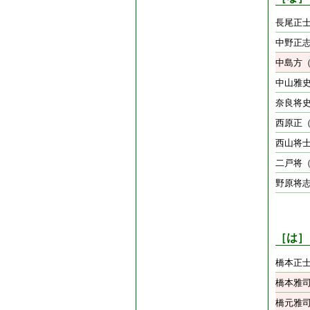
長尾正
中野正
中島方
中山雅
奈良将
西原正
西山将
二戸将
野原将
［は］
橋本正
橋本雅
橋元雅司