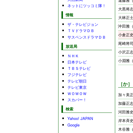
遠藤雅
ネットにツッコミ隊！
大黒将
情報
大林正
ザ・テレビジョン
沖田雅
ＴＶドラマＤＢ
小倉正
サスペンスドラマＤＢ
尾崎将
放送局
小沢正
ＮＨＫ
小淵雅
日本テレビ
ＴＢＳテレビ
フジテレビ
テレビ朝日
［か］
テレビ東京
ＷＯＷＯＷ
加々美
スカパー！
加藤正
検索
河田雅
Yahoo! JAPAN
岸本斉史
Google
木谷雅（