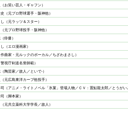
史（お笑い芸人・ギャフン）
雅史（元プロ野球選手・阪神他）
さし（元ラッツ＆スター）
司（元プロ野球投手・阪神他）
志（俳優）
さし（エロ漫画家）
（作曲家・元ルックのボーカル／ちざわまさし）
（警視庁剣道名誉師範）
（陶芸家／故人／といで-）
史（元広島東洋カープ他投手）
将司（アニメ・ライトノベル「氷菓」登場人物／ＣＶ：置鮎龍太郎／とうがい
雅司（脚本家）
司（元共立薬科大学学長／故人）