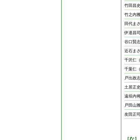
竹田昌
竹之内
田代ま
伊達昌
谷口賢
近石ま
千沢仁
千葉仁
戸出政志
土居正
遠垣内
戸田山
友田正
［な］