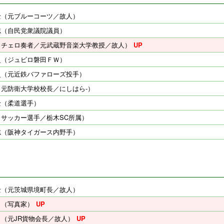
士（元ブルーコーツ／故人）
志（自民党衆議院議員）
（チェロ奏者／元武蔵野音楽大学教授／故人）
史（ジュビロ磐田ＦＷ）
史（元近鉄バファローズ投手）
（元防衛大学校校長／にしはら-）
士（柔道選手）
（サッカー選手／栃木SC所属）
志（阪神タイガース内野手）
士（元茨城県境町長／故人）
司（写真家）
（元JR貨物会長／故人）