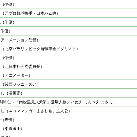
士（俳優）
史（元プロ野球投手・日本ハム他）
志（俳優）
（俳優）
（アニメーション監督）
史（北京パラリンピック自転車金メダリスト）
史（俳優）
嗣（元日本社会党委員長）
史（アニメーター）
（関西ジャニーズJr.）
さし（漫画家）
兵衛 仁（「南総里見八犬伝」登場人物／いぬえ しんべえ まさし）
さし（４コママンガ「まさし君」主人公）
士（声優）
匡（柔道選手）