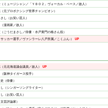
士（ミュージシャン／「ＹＢＯ２」ヴォーカル・ベース／故人）
志（元プロボクシング世界チャンピオン）
まさし（お笑い芸人）
司（漫画家／故人）
吏（ごうだまさし／俳優・水戸黄門の格さん役）
（サッカー選手／ヴァンラーレ八戸所属／こくぶん-）
志（元北海道議会議員／故人）
司（阪神タイガース投手）
征史（俳優）
さし（シンガーソングライター）
さし（お笑い芸人）
（文芸評論家）