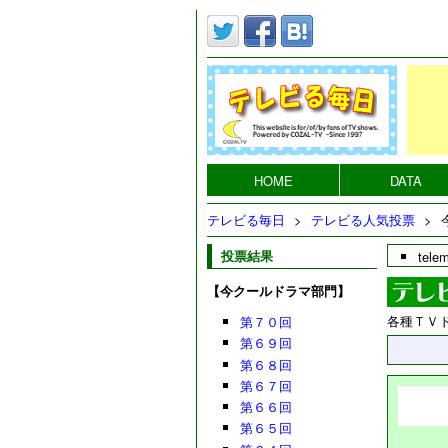
HOME
DATA
テレビる毎日
>
テレビる人気投票
>
投票結果
tele
【今クールドラマ部門】
各種ＴＶ
第７０回
第６９回
第６８回
第６７回
第６６回
第６５回