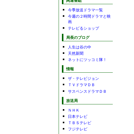
関連番組
今季放送ドラマ一覧
今週の２時間ドラマと映
画
テレビるショップ
局長のブログ
人生は谷の中
天然新聞
ネットにツッコミ隊！
情報
ザ・テレビジョン
ＴＶドラマＤＢ
サスペンスドラマＤＢ
放送局
ＮＨＫ
日本テレビ
ＴＢＳテレビ
フジテレビ