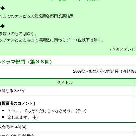
マ◆
れまでのテレビる人気投票各部門投票結果
ル◆
票数０のものは除く。
ップテンとあるものは得票数に関わらず１０位以下は除く。
（企画／テレビ
ルドラマ部門（第３８回）
2009/7～9放送分投票結果（有効投
タイトル
華麗なるスパイ
［投票者のコメント］
面白い。でもそれだけじゃなさそう。 (テレ)
楽しめます。(南)
救命病棟24時(4)
ケータイ刑事 銭形命