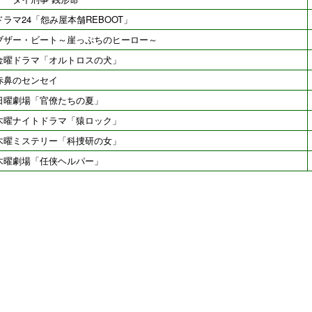
ドラマ24「怨み屋本舗REBOOT」
ブザー・ビート～崖っぷちのヒーロー～
金曜ドラマ「オルトロスの犬」
赤鼻のセンセイ
日曜劇場「官僚たちの夏」
木曜ナイトドラマ「猿ロック」
木曜ミステリー「科捜研の女」
木曜劇場「任侠ヘルパー」