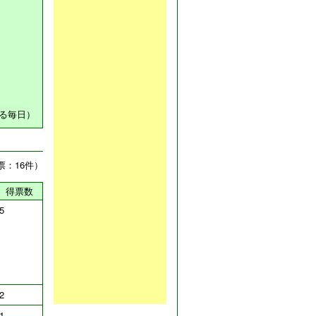
る毎日）
票：16件）
得票数
5
2
1