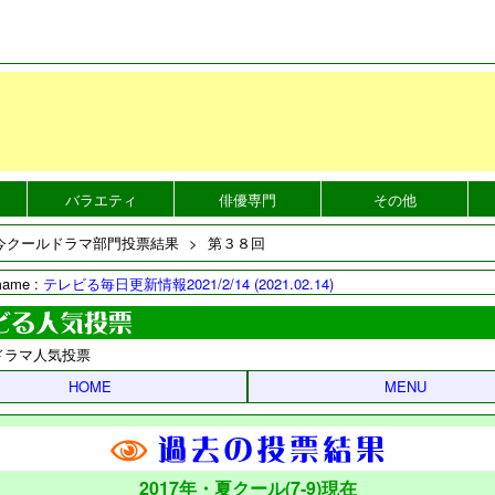
バラエティ
俳優専門
その他
今クールドラマ部門投票結果
>
第３８回
mame :
テレビる毎日更新情報2021/2/14 (2021.02.14)
ドラマ人気投票
HOME
MENU
2017年・夏クール(7-9)現在