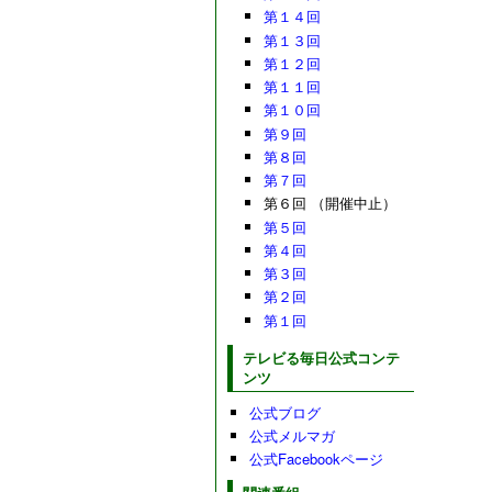
第１４回
第１３回
第１２回
第１１回
第１０回
第９回
第８回
第７回
第６回 （開催中止）
第５回
第４回
第３回
第２回
第１回
テレビる毎日公式コンテ
ンツ
公式ブログ
公式メルマガ
公式Facebookページ